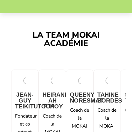
LA TEAM MOKAI
ACADÉMIE
JEAN-
HEIRANI
QUEENY
TAHINE
S
GUY
AH
NORESMAT
BORDES
T
TEIKITUTOUA
TCHOY
Coach de
Coach de
Coa
Fondateur
Coach de
la
la
et co
la
MOKAI
MOKAI
M