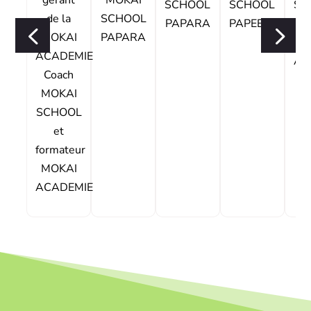
gérant
MOKAI
SCHOOL
SCHOOL
SC
de la
SCHOOL
PAPARA
PAPEETE
For
MOKAI
PAPARA
M
ACADEMIE
AC
Coach
e
MOKAI
g
SCHOOL
et
formateur
MOKAI
ACADEMIE