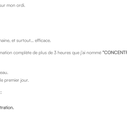
sur mon ordi.
aine, et surtout… efficace.
ormation complète de plus de 3 heures que j’ai nommé
“CONCENTR
veau.
le premier jour.
:
ration.
.