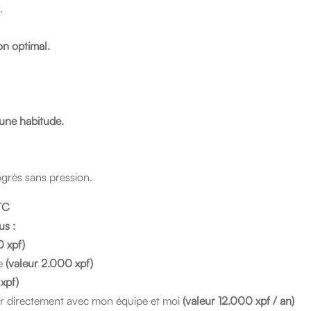
.
on optimal.
.
une habitude.
ogrès sans pression.
TTC
us :
0 xpf)
ge
(valeur 2.000 xpf)
xpf)
 directement avec mon équipe et moi
(valeur 12.000 xpf / an)