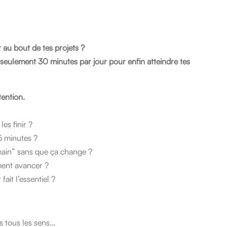
Concentration
maximale
r au bout de tes projets ?
n seulement 30 minutes par jour pour enfin atteindre tes
tention.
es finir ?
 5 minutes ?
main” sans que ça change ?
ment avancer ?
fait l’essentiel ?
ns tous les sens…