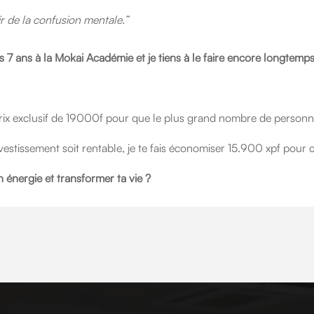
ir de la confusion mentale.”
 7 ans à la Mokai Académie et je tiens à le faire encore longtemps
prix exclusif de 19000f pour que le plus grand nombre de personne
vestissement soit rentable, je te fais économiser 15.900 xpf pour 
n énergie et transformer ta vie ?