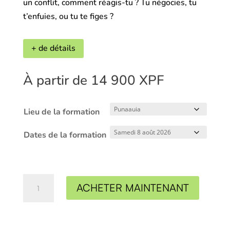
un conflit, comment réagis-tu ? Tu négocies, tu
t’enfuies, ou tu te figes ?
+ de détails
À partir de
14 900
XPF
Lieu de la formation
Dates de la formation
quantité
ACHETER MAINTENANT
de
Poten'ciel
illimité