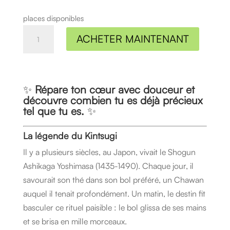
places disponibles
quantité
ACHETER MAINTENANT
de
KINTUSGI
15H
✨
Répare ton cœur avec douceur et
découvre combien tu es déjà précieux
tel que tu es.
✨
La légende du Kintsugi
Il y a plusieurs siècles, au Japon, vivait le Shogun
Ashikaga Yoshimasa (1435-1490). Chaque jour, il
savourait son thé dans son bol préféré, un Chawan
auquel il tenait profondément. Un matin, le destin fit
basculer ce rituel paisible : le bol glissa de ses mains
et se brisa en mille morceaux.